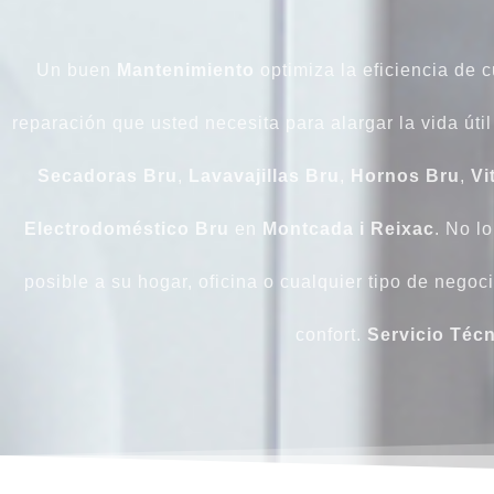
Un buen
Mantenimiento
optimiza la eficiencia de 
reparación que usted necesita para alargar la vida úti
Secadoras Bru
,
Lavavajillas Bru
,
Hornos Bru
,
Vi
Electrodoméstico Bru
en
Montcada i Reixac
. No l
posible a su hogar, oficina o cualquier tipo de negoc
confort.
Servicio Téc