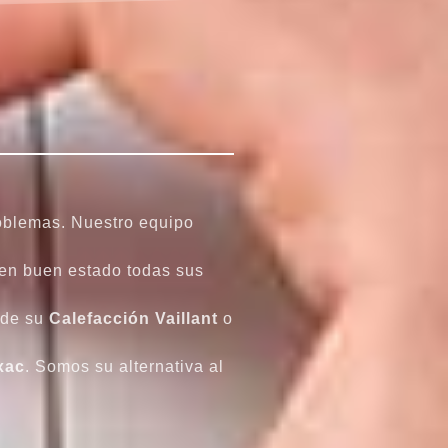
roblemas. Nuestro equipo
 en buen estado todas sus
 de su
Calefacción
Vaillant
o
xac
. Somos su alternativa al