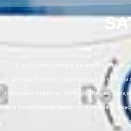
SA
Si usted necesita reparar una avería sufrida en 
profesional, técnico y material está a su completa
instalaciones
Vaillant
en
Montcada i Reixac
. Trabaja
Aire
Acondicionado
Vaillant
en
Montcada i Reixac