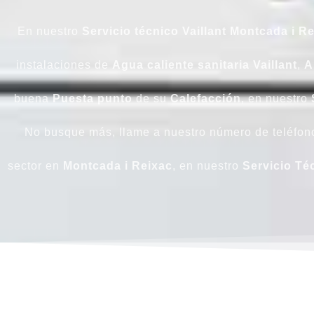
En nuestro
Servicio técnico Vaillant Montcada i R
instalaciones de
Agua
caliente
sanitaria Vaillant
,
A
buena
Puesta punto
de su
Calefacción
, en nuestro
No busque más, llame a nuestro número de teléfono 
sector en
Montcada i Reixac
, en nuestro
Servicio Té