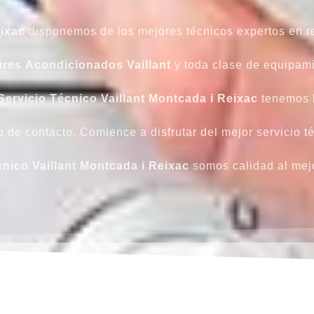
eixac
disponemos de los mejores técnicos expertos en r
ires
Acondicionados
Vaillant
y toda clase de equipam
Servicio Técnico Vaillant Montcada i Reixac
tenemos l
de contacto. Comience a disfrutar del mejor servicio t
cnico Vaillant Montcada i Reixac
somos calidad al mejo