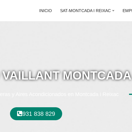
INICIO
SAT-MONTCADA I REIXAC
EMP
 VAILLANT MONTCADA 
eras y Aires Acondicionados en Montcada i Reixac
931 838 829