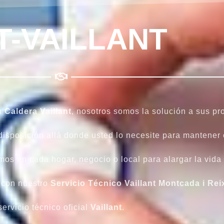
T-VAILLANT
su
Caldera
Vaillant
, nosotros somos la solución a sus p
 disposición allá donde usted lo necesite para mantener
mos en cada hogar, negocio o local para alargar la vida
con nuestro
Servicio Técnico Vaillant Montcada i Rei
servicio técnico oficial
Vaillant
.