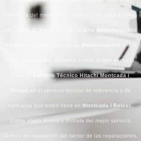
diferencia del mejor servicio técnico de reparaciones
del sector. Si desea reparar su
Aire
Acondicionado
Hitachi
o si desea realizar un
Mantenimiento
o una
nueva
Instalación
, nosotros somos lo que necesita.
Nuestro
Servicio Técnico Hitachi Montcada i
Reixac
es el servicio técnico de referencia y de
confianza que usted tiene en
Montcada i Reixac.
Llame ahora mismo y disfrute del mejor servicio
técnico de reparación del sector de las reparaciones.