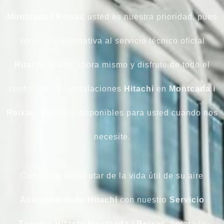
Montcada i Reixac
usted es nuestra prioridad, pues
somos su alternativa al servicio técnico oficial
Hitachi
. Llame ahora mismo y disfrute de todo el
confort de sus instalaciones
Hitachi
en
Montcada i
Reixac
. Estamos disponibles para usted cuando nos
necesite.
Comience a disfrutar de la vida útil de su aire
Acondicionado Hitachi
con nuestro
Servicio
Técnico Hitachi Montcada i Reixac
, notará la