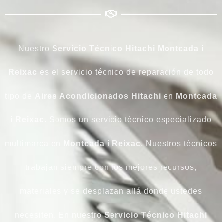
Nuestro
Servicio Técnico Hitachi Montcada i
Reixac
es el servicio técnico de reparación de todo
tipo de
Aires
Acondicionados
Hitachi
en
Montcada
i Reixac
. Somos un servicio técnico especializado
multimarca en
Montcada i Reixac
. Nuestros técnicos
trabajan siempre con los mejores recursos,
materiales y se desplazan allá donde ustedes
necesiten. En nuestro
Servicio Técnico Hitachi