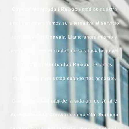
Convair Montcada i Reixac
usted es nuestra
prioridad, pues somos su alternativa al servicio
técnico oficial
Convair
. Llame ahora mismo y
disfrute de todo el confort de sus instalaciones
Convair
en
Montcada i Reixac
. Estamos
disponibles para usted cuando nos necesite.
Comience a disfrutar de la vida útil de su aire
Acondicionado Convair
con nuestro
Servicio
Técnico Convair Montcada i Reixac
, notará la