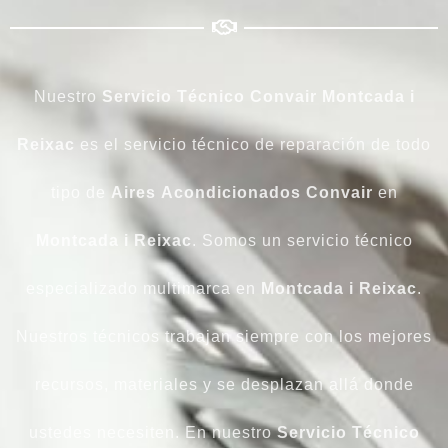
Nuestro
Servicio Técnico Convair Montcada i
Reixac
es el servicio técnico de reparación de todo
tipo de
Aires
Acondicionados
Convair
en
Montcada i Reixac
. Somos un servicio técnico
especializado multimarca en
Montcada i Reixac
.
Nuestros técnicos trabajan siempre con los mejores
recursos, materiales y se desplazan allá donde
ustedes necesiten. En nuestro
Servicio Técnico