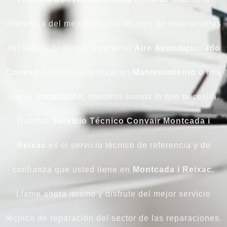
diferencia del mejor servicio técnico de reparaciones
del sector. Si desea reparar su
Aire
Acondicionado
Convair
o si desea realizar un
Mantenimiento
o una
nueva
Instalación
, nosotros somos lo que necesita.
Nuestro
Servicio Técnico Convair Montcada i
Reixac
es el servicio técnico de referencia y de
confianza que usted tiene en
Montcada i Reixac.
Llame ahora mismo y disfrute del mejor servicio
técnico de reparación del sector de las reparaciones.