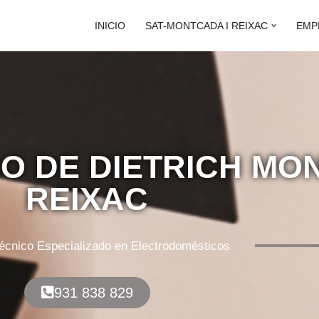
INICIO
SAT-MONTCADA I REIXAC
EMP
CO DE DIETRICH MO
REIXAC
Técnico Especializado en Electrodomésticos
931 838 829