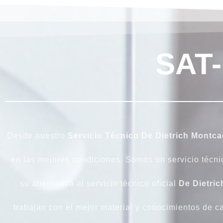
SAT
Desde nuestro
Servicio Técnico De Dietrich Montca
en las mejores condiciones. Somos un servicio técni
su alternativa al servicio técnico oficial
De Dietric
trabajan con el mejor material y conocimientos de c