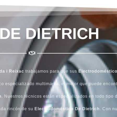
-DE DIETRICH
da i Reixac
trabajamos para que sus
Electrodoméstico
co especializado multimarca, el mejor que puede encon
h
. Nuestros técnicos están especializados en todo tipo 
ada rincón de su
Electrodoméstico De Dietrich
. Con n