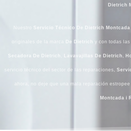
Dietrich 
Nuestro
Servicio Técnico De Dietrich Montcada 
originales de la marca
De Dietrich
y con todas las
Secadora De Dietrich
,
Lavavajillas De Dietrich
,
Ho
servicio técnico del sector de las reparaciones,
Servi
ahora, no deje que una mala reparación estrope
Montcada i 