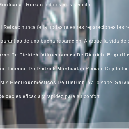
Montcada i Reixac
todo es más sencillo.
i Reixac
nunca falla, todas nuestras reparaciones las 
 garantías de una buena reparación. Alargue la vida de
rno De Dietrich
,
Vitrocerámica De Dietrich
,
Frigorífi
cio Técnico De Dietrich Montcada i Reixac
. Déjelo to
e sus
Electrodomésticos De Dietrich
. Ya lo sabe,
Servi
Reixac
es eficacia y rapidez para su confort.