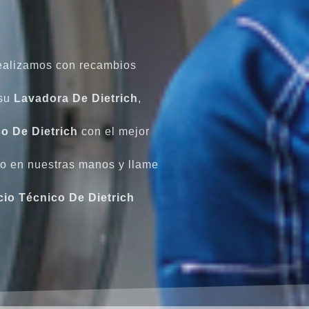
realizamos con recambios
 su
Lavadora De Dietrich
,
co De Dietrich
con el mejor
do en nuestras manos y llame
cio Técnico De Dietrich