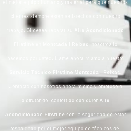
el mejor equipo humano y material para que nuestros
clientes siempre estén satisfechos con nuestro
trabajo. Si desea reparar su
Aire
Acondicionado
Firstline
en
Montcada i Reixac
, nosotros lo
hacemos por usted. Llame ahora mismo a nuestro
Servicio Técnico Firstline
Montcada i Reixac
.
Contacte con nosotros ahora mismo y empiece a
disfrutar del confort de cualquier
Aire
Acondicionado
Firstline
con la seguridad de estar
respaldado por el mejor equipo de técnicos del