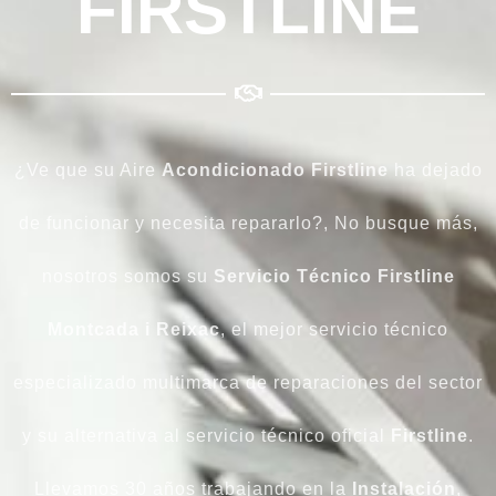
FIRSTLINE
¿Ve que su Aire
Acondicionado
Firstline
ha dejado
de funcionar y necesita repararlo?, No busque más,
nosotros somos su
Servicio Técnico
Firstline
Montcada i Reixac
, el mejor servicio técnico
especializado multimarca de reparaciones del sector
y su alternativa al servicio técnico oficial
Firstline
.
Llevamos 30 años trabajando en la
Instalación
,