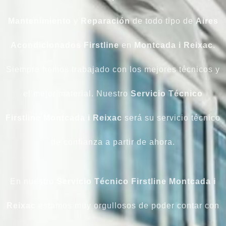
Mantenimiento
y
Reparación
de todo tipo de
Aires
Acondicionados
Firstline
en
Montcada i Reixac
.
Siempre hemos trabajado con los mejores técnicos y
el mejor material. Nuestro
Servicio Técnico
Firstline Montcada i Reixac
será su servicio técnico
de confianza a partir de ahora.
En nuestro
Servicio Técnico Firstline Montcada i
Reixac
estamos muy orgullosos de poder contar con